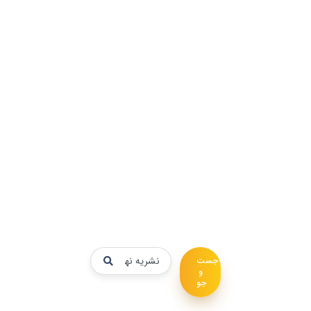
کن!
جست
و
جو