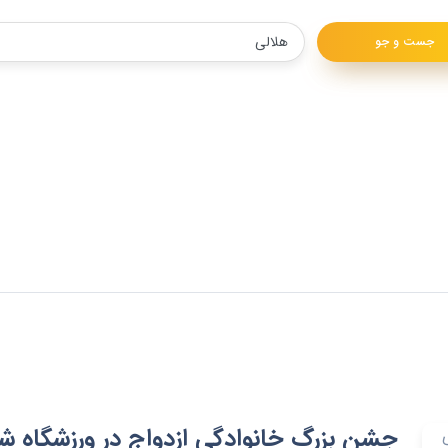
جست و جو
جشن بزرگ خانوادگی ازدواج در ورزشگاه شی